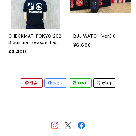
CHECKMAT TOKYO 202
BJJ WATCH Ver3.0
3 Summer season T-shir
¥6,600
t
¥4,400
保存
シェア
LINE
ポスト